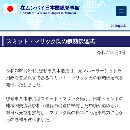
在ムンバイ日本国総領事館
Consulate-General of Japan in Mumbai
English
スミット・マリック氏の叙勲伝達式
令和7年9月3日
令和7年9月2日に総領事八木浩治は、元マハーラーシュトラ
州政府首席次官であるスミット・マリック氏の叙勲伝達式を
開催いたしました。
総領事八木浩治はスミット・マリック氏は、日本・インドの
地域間交流及び相互理解の促進に寄与した功績が認められ、
旭日双光章を授与し、マリック氏の長年にわたる尽力に心か
らの感謝を述べました。